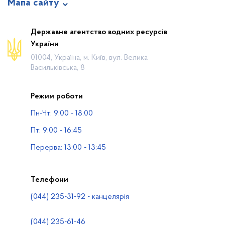
Мапа сайту
Про відомство
Державне агентство водних ресурсів
України
Діяльність
01004, Україна, м. Київ, вул. Велика
Громадянам
Васильківська, 8
Прес-центр
Режим роботи
Публічна інформація
Пн-Чт: 9:00 - 18:00
Водогосподарські організації
Пт: 9:00 - 16:45
Контакти
Перерва: 13:00 - 13:45
Телефони
(044) 235-31-92 - канцелярія
(044) 235-61-46