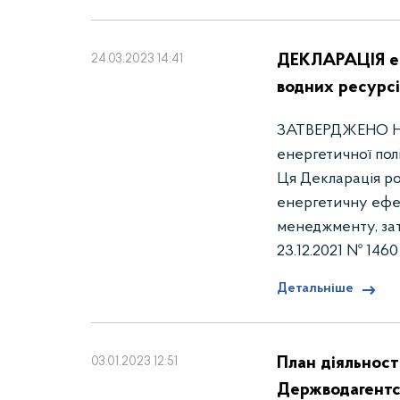
ДЕКЛАРАЦІЯ ен
24.03.2023 14:41
водних ресурсі
ЗАТВЕРДЖЕНО На
енергетичної пол
Ця Декларація ро
енергетичну ефе
менеджменту, зат
23.12.2021 № 1460
Детальніше
План діяльнос
03.01.2023 12:51
Держводагентс