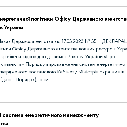
ергетичної політики Офісу Державного агентств
в України
каз Держводагентства від 17.03.2023 № 35 ДЕКЛАРАЦ
ітики Офісу Державного агентства водних ресурсів Укр
зроблена відповідно до вимог Закону України «Про
ктивність», Порядку впровадження систем енергетично
вердженого постановою Кабінету Міністрів України від
 (далі – Порядок), інши
ті системи енергетичного менеджменту
тва