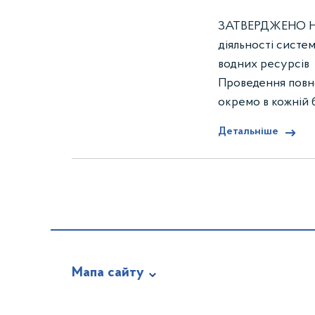
ЗАТВЕРДЖЕНО На
діяльності сист
водних ресурсів 
Проведення повно
окремо в кожній б
Детальніше
Мапа сайту
Про відомство