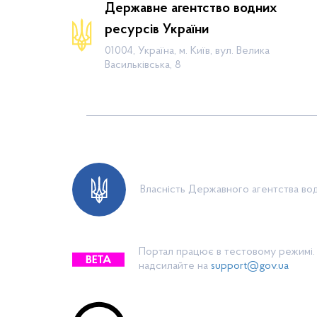
Державне агентство водних
Діяльність
ресурсів України
Громадянам
01004, Україна, м. Київ, вул. Велика
Васильківська, 8
Прес-центр
Публічна інформація
Водогосподарські організації
Контакти
Власність Державного агентства вод
Портал працює в тестовому режимі. 
надсилайте на
support@gov.ua