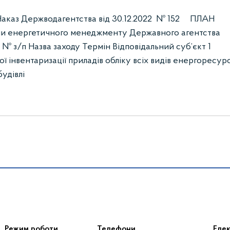
каз Держводагентства від 30.12.2022 № 152 ПЛАН
еми енергетичного менеджменту Державного агентства
№ з/п Назва заходу Термін Відповідальний суб’єкт 1
ї інвентаризації приладів обліку всіх видів енергоресурс
удівлі
Режим роботи
Телефони
Еле