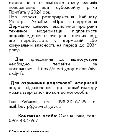
екологічного та хімічного стану масивів
поверхневих вод суббасейну річки
Прип’ять у 2024 році.
Про проєкт розпорядження Кабінету
Міністрів України «Про затвердження
Державної цільової екологічної програми
технічної модернізації підприємств
водовідведення та очищення стічних вод,
що перебувають у державній або
комунальній власності, на період до 2034
року».
Для приєднання до відеозустрічі
необхідно перейти за
посиланням:
https://meet.google.com/xiy-
dxdj-rfc
Для отримання додаткової інформації
щодо підключення до онлайн-заходу
можна звертатися до контактної особи:
Іван Рибаков, тел.: 098-312-67-99, e-
mail: buvrp@buvrzt.gov.ua
Контактна особа:
Оксана Гоша, тел.:
096-14-04-967