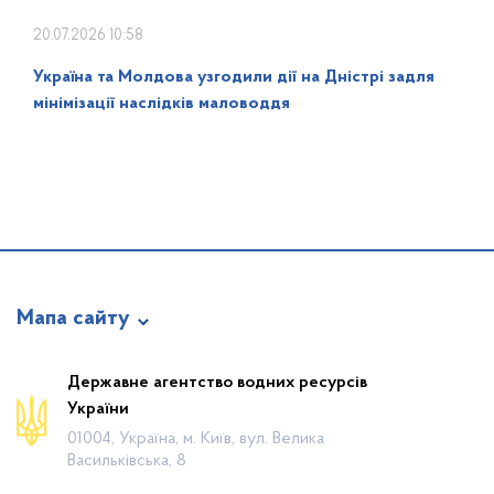
20.07.2026 10:58
Україна та Молдова узгодили дії на Дністрі задля
мінімізації наслідків маловоддя
Мапа сайту
Про відомство
Державне агентство водних ресурсів
України
Діяльність
01004, Україна, м. Київ, вул. Велика
Громадянам
Васильківська, 8
Прес-центр