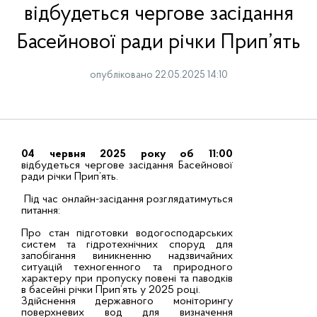
відбудеться чергове засідання
Басейнової ради річки Прип’ять
опубліковано 22.05.2025 14:10
04 червня 2025 року об 11:00
відбудеться чергове засідання Басейнової
ради річки Прип’ять.
Під час онлайн-засідання розглядатимуться
питання:
Про стан підготовки водогосподарських
систем та гідротехнічних споруд для
запобігання виникненню надзвичайних
ситуацій техногенного та природного
характеру при пропуску повені та паводків
в басейні річки Прип’ять у 2025 році.
Здійснення державного моніторингу
поверхневих вод для визначення