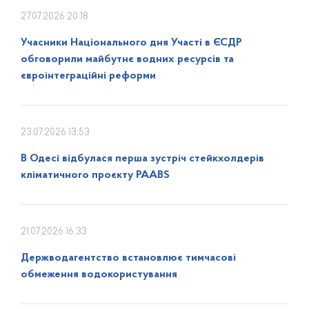
27.07.2026 20:18
Учасники Національного дня Участі в ЄСДР
обговорили майбутнє водних ресурсів та
євроінтеграційні реформи
23.07.2026 13:53
В Одесі відбулася перша зустріч стейкхолдерів
кліматичного проєкту PAABS
21.07.2026 16:33
Держводагентство встановлює тимчасові
обмеження водокористування